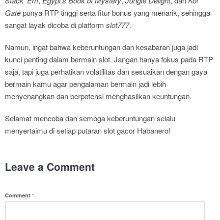
Stack ’Em
,
Egypt’s Book of Mystery
,
Jungle Delight
, dan
Koi
Gate
punya RTP tinggi serta fitur bonus yang menarik, sehingga
sangat layak dicoba di platform
slot777
.
Namun, ingat bahwa keberuntungan dan kesabaran juga jadi
kunci penting dalam bermain slot. Jangan hanya fokus pada RTP
saja, tapi juga perhatikan volatilitas dan sesuaikan dengan gaya
bermain kamu agar pengalaman bermain jadi lebih
menyenangkan dan berpotensi menghasilkan keuntungan.
Selamat mencoba dan semoga keberuntungan selalu
menyertaimu di setiap putaran slot gacor Habanero!
Leave a Comment
*
Comment