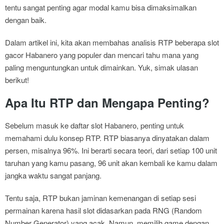
tentu sangat penting agar modal kamu bisa dimaksimalkan
dengan baik.
Dalam artikel ini, kita akan membahas analisis RTP beberapa slot
gacor Habanero yang populer dan mencari tahu mana yang
paling menguntungkan untuk dimainkan. Yuk, simak ulasan
berikut!
Apa Itu RTP dan Mengapa Penting?
Sebelum masuk ke daftar slot Habanero, penting untuk
memahami dulu konsep RTP. RTP biasanya dinyatakan dalam
persen, misalnya 96%. Ini berarti secara teori, dari setiap 100 unit
taruhan yang kamu pasang, 96 unit akan kembali ke kamu dalam
jangka waktu sangat panjang.
Tentu saja, RTP bukan jaminan kemenangan di setiap sesi
permainan karena hasil slot didasarkan pada RNG (Random
Number Generator) yang acak. Namun, memilih game dengan