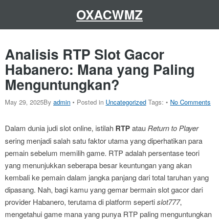
Skip
to
OXACWMZ
content
Analisis RTP Slot Gacor
Habanero: Mana yang Paling
Menguntungkan?
May 29, 2025
By
admin
• Posted in
Uncategorized
Tags: •
No Comments
Dalam dunia judi slot online, istilah
RTP
atau
Return to Player
sering menjadi salah satu faktor utama yang diperhatikan para
pemain sebelum memilih game. RTP adalah persentase teori
yang menunjukkan seberapa besar keuntungan yang akan
kembali ke pemain dalam jangka panjang dari total taruhan yang
dipasang. Nah, bagi kamu yang gemar bermain slot gacor dari
provider Habanero, terutama di platform seperti
slot777
,
mengetahui game mana yang punya RTP paling menguntungkan